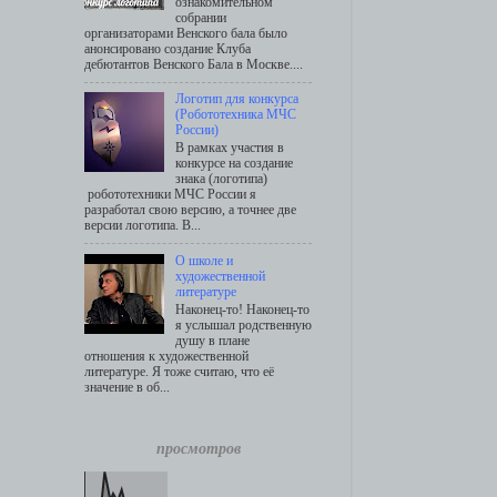
ознакомительном
собрании
организаторами Венского бала было
анонсировано создание Клуба
дебютантов Венского Бала в Москве....
Логотип для конкурса
(Робототехника МЧС
России)
В рамках участия в
конкурсе на создание
знака (логотипа)
робототехники МЧС России я
разработал свою версию, а точнее две
версии логотипа. В...
О школе и
художественной
литературе
Наконец-то! Наконец-то
я услышал родственную
душу в плане
отношения к художественной
литературе. Я тоже считаю, что её
значение в об...
просмотров