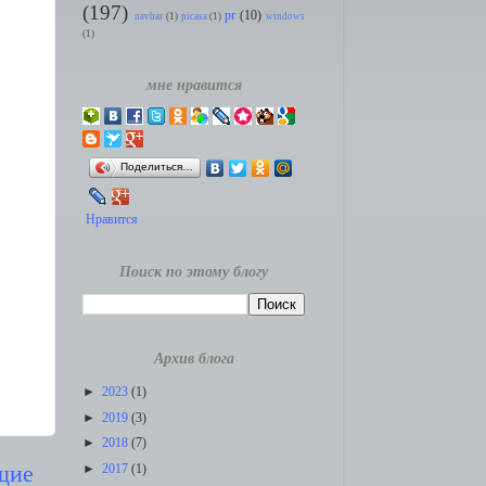
(197)
pr
(10)
navbar
(1)
picasa
(1)
windows
(1)
мне нравится
Поделиться…
Нравится
Поиск по этому блогу
Архив блога
►
2023
(1)
►
2019
(3)
►
2018
(7)
щие
►
2017
(1)