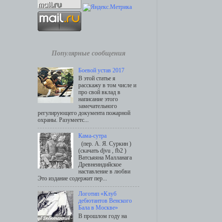
Популярные сообщения
Боевой устав 2017
В этой статье я
расскажу в том числе и
про свой вклад в
написание этого
замечательного
регулирующего документа пожарной
охраны. Разумеетс...
Кама-сутра
(пер. А. Я. Суркин )
(скачать djvu , fb2 )
Ватсьяяна Малланага
Древнеиндийское
наставление в любви
Это издание содержит пер...
Логотип «Клуб
дебютантов Венского
Бала в Москве»
В прошлом году на