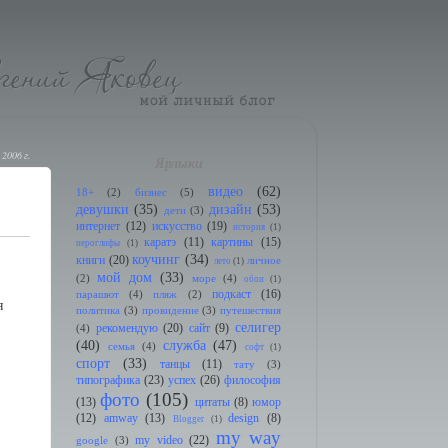
 2006 г.
Ярлыки
видео
(62)
18+
(2)
бизнес
(5)
девушки
(35)
дизайн
(53)
дети
(3)
интернет
(12)
искусство
(19)
история
(1)
каратэ
(11)
картины
(15)
иeроглифы
(1)
коучинг
(34)
книги
(20)
личное
лето
(1)
мой дом
(33)
(2)
море
(4)
обои
(1)
подкаст
(16)
парашют
(4)
пляж
(2)
я
политика
(3)
провидение
(3)
путешествия
селигер
рекомендую
(20)
сайт
(9)
(4)
(40)
служба
(47)
семья
(4)
софт
(1)
спорт
(33)
танцы
(11)
тату
(3)
типографика
(23)
успех
(26)
философия
фото
(105)
(13)
цитаты
(8)
юмор
(12)
amway
(13)
design
(8)
Blogger
(1)
my way
my video
(22)
google
(3)