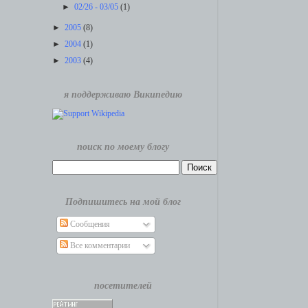
►
02/26 - 03/05
(1)
►
2005
(8)
►
2004
(1)
►
2003
(4)
я поддерживаю Википедию
поиск по моему блогу
Подпишитесь на мой блог
Сообщения
Все комментарии
посетителей