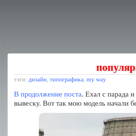
популяр
тэги:
дизайн
,
типографика
,
my way
В продолжение поста
. Ехал с парада 
вывеску. Вот так мою модель начали бе