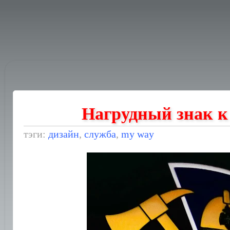
Нагрудный знак к
тэги:
дизайн
,
служба
,
my way