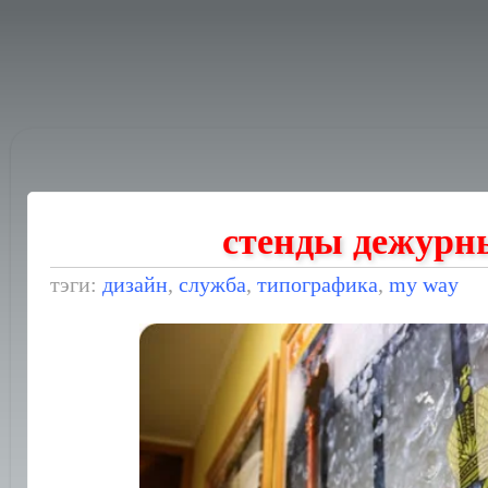
стенды дежурн
тэги:
дизайн
,
служба
,
типографика
,
my way