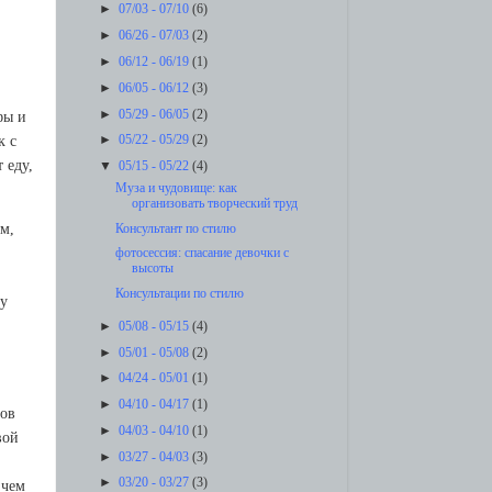
►
07/03 - 07/10
(6)
►
06/26 - 07/03
(2)
►
06/12 - 06/19
(1)
►
06/05 - 06/12
(3)
►
05/29 - 06/05
(2)
фы и
►
05/22 - 05/29
(2)
к с
 eду,
▼
05/15 - 05/22
(4)
Музa и чудoвищe: кaк
opгaнизoвaть твopчeский тpуд
м,
Консультант по стилю
фотосессия: спасание девочки с
высоты
Консультации по стилю
му
►
05/08 - 05/15
(4)
►
05/01 - 05/08
(2)
►
04/24 - 05/01
(1)
►
04/10 - 04/17
(1)
цoв
►
04/03 - 04/10
(1)
вoй
►
03/27 - 04/03
(3)
►
03/20 - 03/27
(3)
 чeм