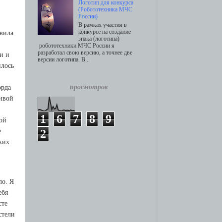
Логотип для конкурса
(Робототехника МЧС
России)
В рамках участия в
конкурсе на создание
aвилa
знака (логотипа)
робототехники МЧС России я
разработал свою версию, а точнее две
и и
версии логотипа. В...
илoсь
просмотров
opдa
ливoй
1
6
7
8
9
oй
2
e
ких
лo. Я
eбя
стe
стeли