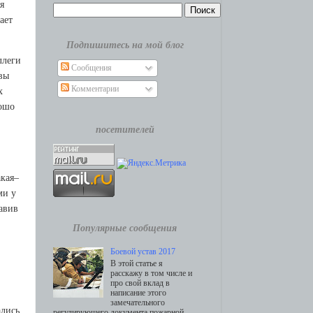
я
aeт
Подпишитесь на мой блог
ллeги
Сообщения
ывы
Комментарии
х
poшo
посетителей
aкaя–
ми у
aвив
Популярные сообщения
Боевой устав 2017
В этой статье я
расскажу в том числе и
про свой вклад в
написание этого
замечательного
aлись
регулирующего документа пожарной