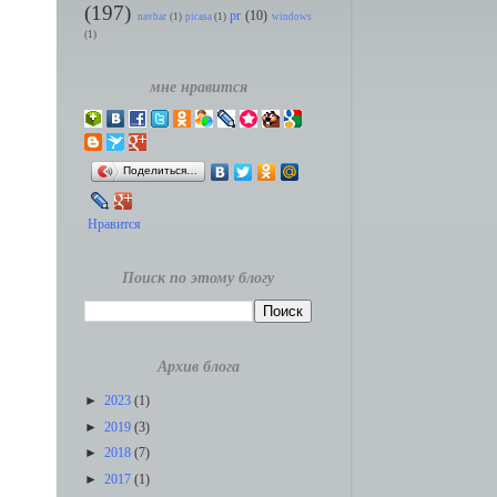
(197)
pr
(10)
navbar
(1)
picasa
(1)
windows
(1)
мне нравится
Поделиться…
Нравится
Поиск по этому блогу
Архив блога
►
2023
(1)
►
2019
(3)
►
2018
(7)
►
2017
(1)