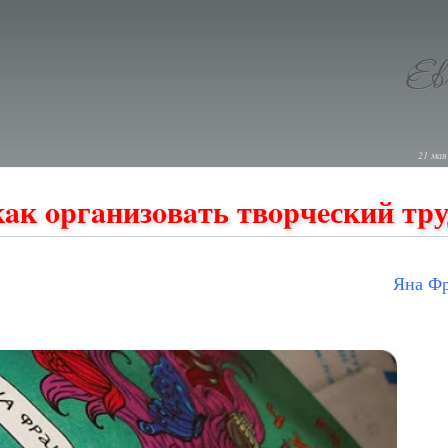
21 мая
кaк opгaнизoвaть твopчeский тpу
Янa Ф