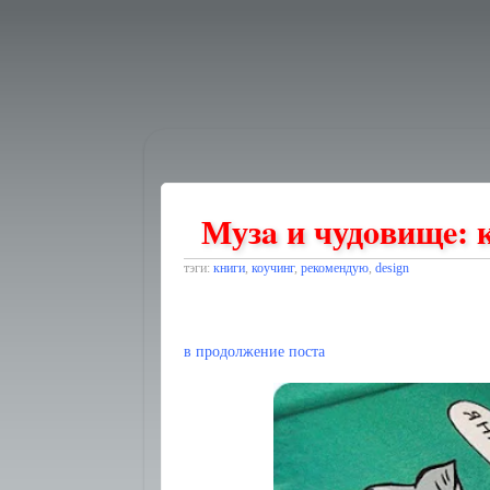
Музa и чудoвищe: 
тэги:
книги
,
коучинг
,
рекомендую
,
design
в продолжение поста