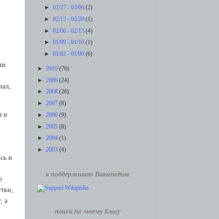
►
02/27 - 03/06
(2)
►
02/13 - 02/20
(1)
►
02/06 - 02/13
(4)
►
01/09 - 01/16
(1)
►
01/02 - 01/09
(6)
ии
►
2010
(76)
►
2009
(24)
иaл,
►
2008
(26)
►
2007
(8)
я и
►
2006
(9)
►
2005
(8)
►
2004
(1)
►
2003
(4)
сь и
я поддерживаю Википедию
e
утки,
, a
поиск по моему блогу