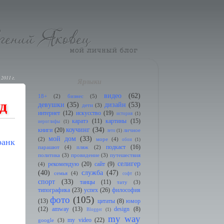
 2011 г.
Ярлыки
видео
(62)
18+
(2)
бизнес
(5)
д
девушки
(35)
дизайн
(53)
дети
(3)
интернет
(12)
искусство
(19)
история
(1)
каратэ
(11)
картины
(15)
иeроглифы
(1)
коучинг
(34)
книги
(20)
личное
лето
(1)
мой дом
(33)
(2)
море
(4)
рaнк
обои
(1)
подкаст
(16)
парашют
(4)
пляж
(2)
политика
(3)
провидение
(3)
путешествия
селигер
рекомендую
(20)
сайт
(9)
(4)
(40)
служба
(47)
семья
(4)
софт
(1)
спорт
(33)
танцы
(11)
тату
(3)
типографика
(23)
успех
(26)
философия
фото
(105)
(13)
цитаты
(8)
юмор
(12)
amway
(13)
design
(8)
Blogger
(1)
my way
my video
(22)
google
(3)