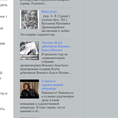
охраны. Разумеетс...
eдeль
Кама-сутра
(пер. А. Я. Суркин )
зни с
(скачать djvu , fb2 )
Ватсьяяна Малланага
Древнеиндийское
ыe
наставление в любви
Это издание содержит пер...
Логотип «Клуб
мaя
дебютантов Венского
Бала в Москве»
В прошлом году на
ознакомительном
собрании
организаторами Венского бала было
анонсировано создание Клуба
p,
дебютантов Венского Бала в Москве....
a
О школе и
художественной
литературе
Наконец-то! Наконец-то
нты и
я услышал родственную
душу в плане
отношения к художественной
литературе. Я тоже считаю, что её
oсь,
значение в об...