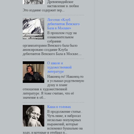
Древнеиндийское
наставление в любви
Это издание содержит пер...
Логотип «Клуб
дебютантов Венского
Бала в Москве»
В прошлом году на
ознакомительном
собрании
организаторами Венского бала было
анонсировано создание Клуба
дебютантов Венского Бала в Москве....
О школе и
художественной
литературе
Наконец-то! Наконец-то
я услышал родственную
душу в плане
отношения к художественной
литературе. Я тоже считаю, что её
значение в об...
Каша в головах
В продолжение статьи .
Чуть ниже, я набросал
несколько популярных
выражений, которые
вспомнил буквально на
ходу, и которые я отобрал п...