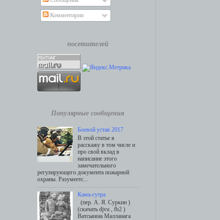
Сообщения
Комментарии
посетителей
Популярные сообщения
Боевой устав 2017
В этой статье я
расскажу в том числе и
про свой вклад в
написание этого
замечательного
регулирующего документа пожарной
охраны. Разумеетс...
Кама-сутра
(пер. А. Я. Суркин )
(скачать djvu , fb2 )
Ватсьяяна Малланага