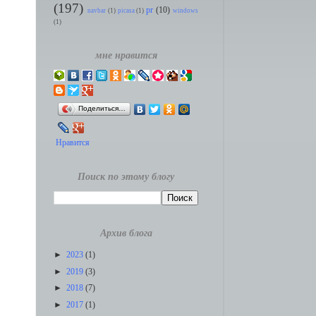
(197)
pr
(10)
navbar
(1)
picasa
(1)
windows
(1)
мне нравится
Поделиться…
Нравится
Поиск по этому блогу
Архив блога
►
2023
(1)
►
2019
(3)
►
2018
(7)
►
2017
(1)