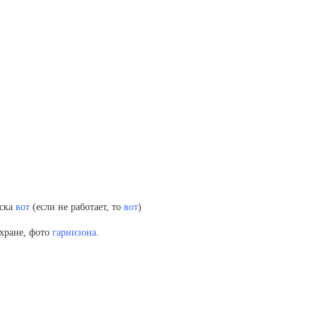
нска
вот
(если не работает, то
вот
)
хране, фото
гарнизона
.