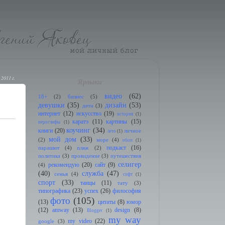
 2011 г.
Ярлыки
видео
(62)
18+
(2)
бизнес
(5)
девушки
(35)
дизайн
(53)
дети
(3)
интернет
(12)
искусство
(19)
история
(1)
каратэ
(11)
картины
(15)
иeроглифы
(1)
коучинг
(34)
книги
(20)
личное
лето
(1)
мой дом
(33)
(2)
море
(4)
обои
(1)
подкаст
(16)
парашют
(4)
пляж
(2)
политика
(3)
провидение
(3)
путешествия
селигер
рекомендую
(20)
сайт
(9)
(4)
(40)
служба
(47)
семья
(4)
софт
(1)
спорт
(33)
танцы
(11)
тату
(3)
типографика
(23)
успех
(26)
философия
фото
(105)
(13)
цитаты
(8)
юмор
(12)
amway
(13)
design
(8)
Blogger
(1)
my way
my video
(22)
google
(3)