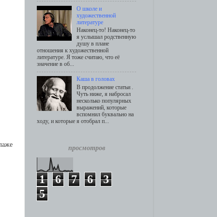
О школе и
художественной
литературе
Наконец-то! Наконец-то
я услышал родственную
душу в плане
отношения к художественной
литературе. Я тоже считаю, что её
значение в об...
Каша в головах
В продолжение статьи .
Чуть ниже, я набросал
несколько популярных
выражений, которые
вспомнил буквально на
ходу, и которые я отобрал п...
ллаже
просмотров
1
6
7
6
3
5