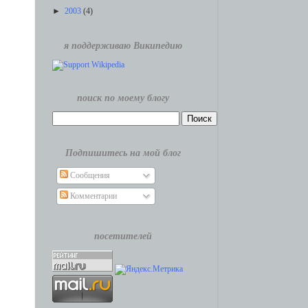
►
2003
(4)
я поддерживаю Википедию
поиск по моему блогу
Подпишитесь на мой блог
Сообщения
Комментарии
посетителей