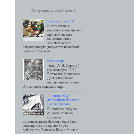
Популярные сообщения
Боевой устав 2017
В этой статье я
расскажу в том числе и
про свой вклад в
написание этого
замечательного
регулирующего документа пожарной
охраны. Разумеетс...
Кама-сутра
(пер. А. Я. Суркин )
(скачать djvu , fb2 )
Ватсьяяна Малланага
Древнеиндийское
наставление в любви
Это издание содержит пер...
Логотип «Клуб
дебютантов Венского
Бала в Москве»
В прошлом году на
ознакомительном
собрании
организаторами Венского бала было
анонсировано создание Клуба
дебютантов Венского Бала в Москве....