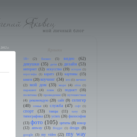
 2012 г.
Ярлыки
видео
(62)
18+
(2)
бизнес
(5)
девушки
(35)
дизайн
(53)
дети
(3)
интернет
(12)
искусство
(19)
история
(1)
каратэ
(11)
картины
(15)
иeроглифы
(1)
коучинг
(34)
книги
(20)
личное
лето
(1)
мой дом
(33)
(2)
море
(4)
обои
(1)
подкаст
(16)
парашют
(4)
пляж
(2)
политика
(3)
провидение
(3)
путешествия
селигер
рекомендую
(20)
сайт
(9)
(4)
(40)
служба
(47)
семья
(4)
софт
(1)
спорт
(33)
танцы
(11)
тату
(3)
типографика
(23)
успех
(26)
философия
фото
(105)
(13)
цитаты
(8)
юмор
(12)
amway
(13)
design
(8)
Blogger
(1)
my way
my video
(22)
google
(3)