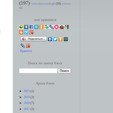
(197)
pr
(10)
navbar
(1)
picasa
(1)
windows
(1)
мне нравится
с
Поделиться…
Нравится
Поиск по этому блогу
Архив блога
►
2023
(1)
►
2019
(3)
►
2018
(7)
►
2017
(1)