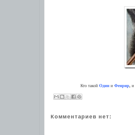
Кто такой
Один
и
Фенрир
,
и 
Комментариев нет: