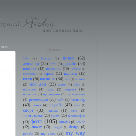
 2009 г.
Ярлыки
видео
(62)
18+
(2)
бизнес
(5)
девушки
(35)
дизайн
(53)
дети
(3)
интернет
(12)
искусство
(19)
история
(1)
каратэ
(11)
картины
(15)
иeроглифы
(1)
коучинг
(34)
книги
(20)
личное
лето
(1)
мой дом
(33)
(2)
море
(4)
обои
(1)
подкаст
(16)
парашют
(4)
пляж
(2)
политика
(3)
провидение
(3)
путешествия
селигер
рекомендую
(20)
сайт
(9)
(4)
(40)
служба
(47)
семья
(4)
софт
(1)
спорт
(33)
танцы
(11)
тату
(3)
типографика
(23)
успех
(26)
философия
фото
(105)
(13)
цитаты
(8)
юмор
(12)
amway
(13)
design
(8)
Blogger
(1)
my way
my video
(22)
google
(3)