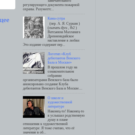
замечательного
регулирующего документа пожарной
охраны. Разумеетс...
щее
Кама-сутра
(пер. А. Я. Суркин )
(скачать djvu , fb2 )
Ватсьяяна Малланага
Древнеиндийское
наставление в любви
Это издание содержит пер...
Логотип «Клуб
дебютантов Венского
Бала в Москве»
В прошлом году на
ознакомительном
собрании
организаторами Венского бала было
анонсировано создание Клуба
дебютантов Венского Бала в Москве....
О школе и
художественной
литературе
Наконец-то! Наконец-то
я услышал родственную
душу в плане
отношения к художественной
литературе. Я тоже считаю, что её
значение в об...