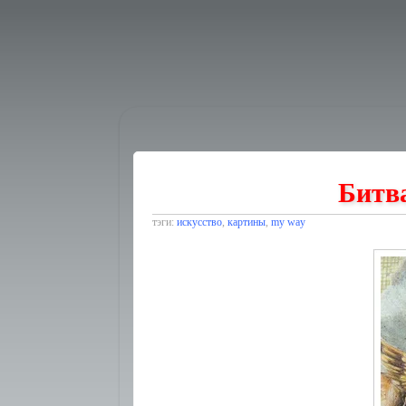
Битв
тэги:
искусство
,
картины
,
my way