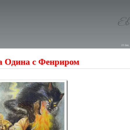
10 дек.
а Одина с Фенриром