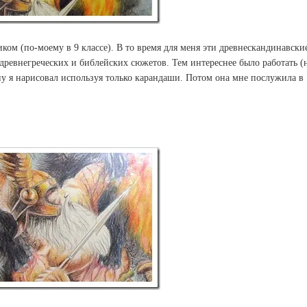
ком (по-моему в 9 классе). В то время для меня эти древнескандинавски
ревнегреческих и библейских сюжетов. Тем интереснее было работать (
ину я нарисовал используя только карандаши. Потом она мне послужила в