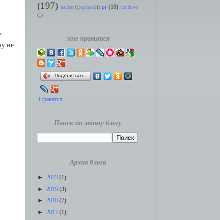
(197)
pr
(10)
navbar
(1)
picasa
(1)
windows
(1)
е
мне нравится
ну не
Поделиться…
Нравится
Поиск по этому блогу
Архив блога
►
2023
(1)
►
2019
(3)
►
2018
(7)
►
2017
(1)