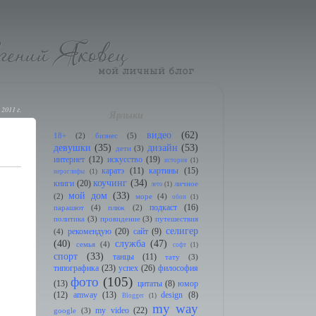
 2011 г.
Ярлыки
видео
(62)
18+
(2)
бизнес
(5)
девушки
(35)
дизайн
(53)
дети
(3)
интернет
(12)
искусство
(19)
история
(1)
каратэ
(11)
картины
(15)
иeроглифы
(1)
коучинг
(34)
книги
(20)
личное
лето
(1)
мой дом
(33)
(2)
море
(4)
обои
(1)
подкаст
(16)
парашют
(4)
пляж
(2)
политика
(3)
провидение
(3)
путешествия
селигер
рекомендую
(20)
сайт
(9)
(4)
(40)
служба
(47)
семья
(4)
софт
(1)
спорт
(33)
танцы
(11)
тату
(3)
типографика
(23)
успех
(26)
философия
фото
(105)
(13)
цитаты
(8)
юмор
(12)
amway
(13)
design
(8)
Blogger
(1)
my way
my video
(22)
google
(3)