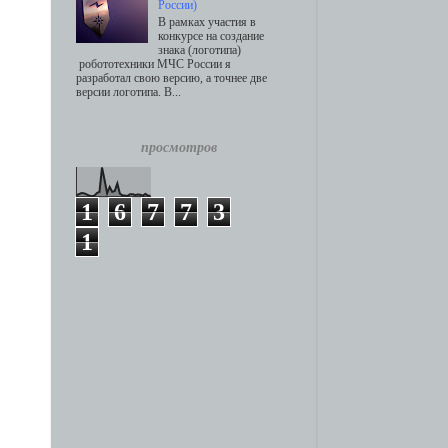
России)
В рамках участия в
конкурсе на создание
знака (логотипа)
робототехники МЧС России я
разработал свою версию, а точнее две
версии логотипа. В...
просмотров
1
6
7
7
3
1