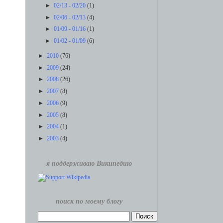
►
02/13 - 02/20
(1)
►
02/06 - 02/13
(4)
►
01/09 - 01/16
(1)
►
01/02 - 01/09
(6)
►
2010
(76)
►
2009
(24)
►
2008
(26)
►
2007
(8)
►
2006
(9)
►
2005
(8)
►
2004
(1)
►
2003
(4)
я поддерживаю Википедию
поиск по моему блогу