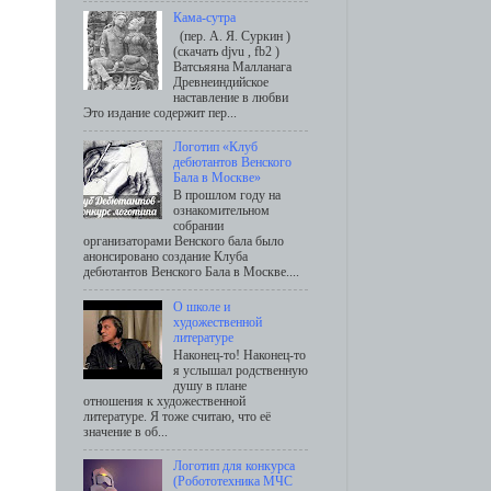
Кама-сутра
(пер. А. Я. Суркин )
(скачать djvu , fb2 )
Ватсьяяна Малланага
Древнеиндийское
наставление в любви
Это издание содержит пер...
Логотип «Клуб
дебютантов Венского
Бала в Москве»
В прошлом году на
ознакомительном
собрании
организаторами Венского бала было
анонсировано создание Клуба
дебютантов Венского Бала в Москве....
О школе и
художественной
литературе
Наконец-то! Наконец-то
я услышал родственную
душу в плане
отношения к художественной
литературе. Я тоже считаю, что её
значение в об...
Логотип для конкурса
(Робототехника МЧС