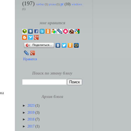
(197)
pr
(10)
navbar
(1)
picasa
(1)
windows
(1)
мне нравится
Поделиться…
Нравится
Поиск по этому блогу
на
Архив блога
►
2023
(1)
►
2019
(3)
►
2018
(7)
►
2017
(1)