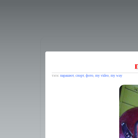
тэги:
парашют
,
спорт
,
фото
,
my video
,
my way